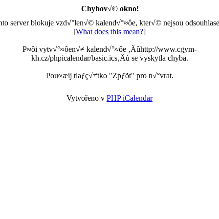
Chybov√© okno!
nto server blokuje vzd√°len√© kalend√°≈ôe, kter√© nejsou odsouhlase
[
What does this mean?
]
P≈ôi vytv√°≈ôen√≠ kalend√°≈ôe ‚Äûhttp://www.cgym-
kh.cz/phpicalendar/basic.ics‚Äù se vyskytla chyba.
Pou≈æij tlaƒç√≠tko "Zpƒõt" pro n√°vrat.
Vytvořeno v
PHP iCalendar