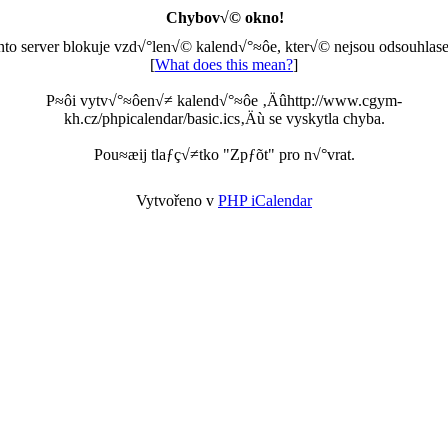
Chybov√© okno!
nto server blokuje vzd√°len√© kalend√°≈ôe, kter√© nejsou odsouhlase
[
What does this mean?
]
P≈ôi vytv√°≈ôen√≠ kalend√°≈ôe ‚Äûhttp://www.cgym-
kh.cz/phpicalendar/basic.ics‚Äù se vyskytla chyba.
Pou≈æij tlaƒç√≠tko "Zpƒõt" pro n√°vrat.
Vytvořeno v
PHP iCalendar