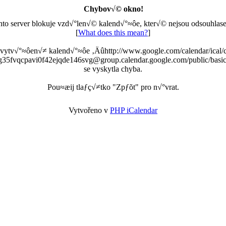
Chybov√© okno!
nto server blokuje vzd√°len√© kalend√°≈ôe, kter√© nejsou odsouhlase
[
What does this mean?
]
 vytv√°≈ôen√≠ kalend√°≈ôe ‚Äûhttp://www.google.com/calendar/ical/
g35fvqcpavi0f42ejqde146svg@group.calendar.google.com/public/basic
se vyskytla chyba.
Pou≈æij tlaƒç√≠tko "Zpƒõt" pro n√°vrat.
Vytvořeno v
PHP iCalendar