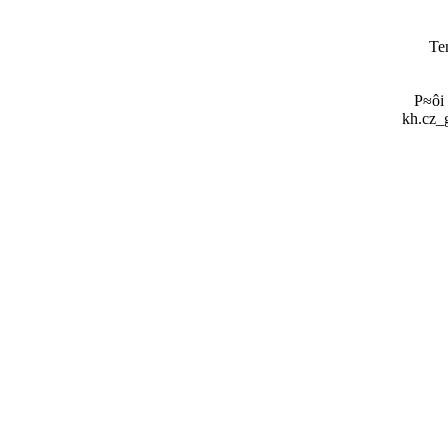
Te
P≈ôi
kh.cz_