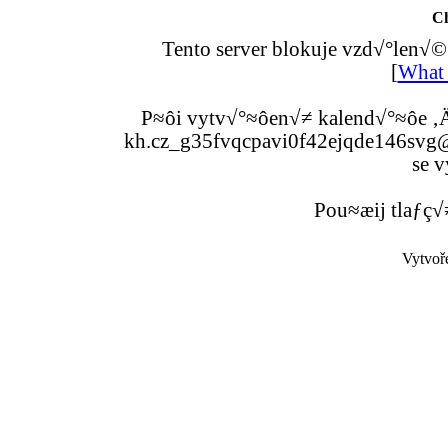
C
Tento server blokuje vzd√°len√©
[
What 
P≈ôi vytv√°≈ôen√≠ kalend√°≈ôe ‚Ä
kh.cz_g35fvqcpavi0f42ejqde146svg@g
se v
Pou≈æij tlaƒç√
Vytvoř