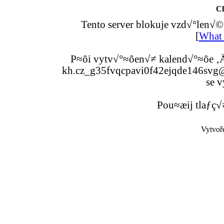
C
Tento server blokuje vzd√°len√©
[
What 
P≈ôi vytv√°≈ôen√≠ kalend√°≈ôe ‚Ä
kh.cz_g35fvqcpavi0f42ejqde146svg@g
se v
Pou≈æij tlaƒç√
Vytvoř