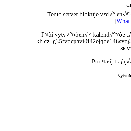
C
Tento server blokuje vzd√°len√©
[
What 
P≈ôi vytv√°≈ôen√≠ kalend√°≈ôe ‚Ä
kh.cz_g35fvqcpavi0f42ejqde146svg@g
se v
Pou≈æij tlaƒç√
Vytvoř