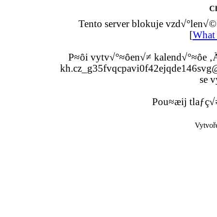
C
Tento server blokuje vzd√°len√©
[
What 
P≈ôi vytv√°≈ôen√≠ kalend√°≈ôe ‚Ä
kh.cz_g35fvqcpavi0f42ejqde146svg@g
se v
Pou≈æij tlaƒç√
Vytvoř