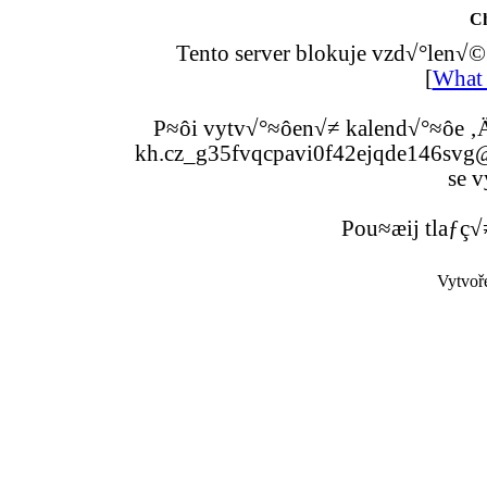
C
Tento server blokuje vzd√°len√©
[
What 
P≈ôi vytv√°≈ôen√≠ kalend√°≈ôe ‚Ä
kh.cz_g35fvqcpavi0f42ejqde146svg@g
se v
Pou≈æij tlaƒç√
Vytvoř