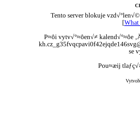
C
Tento server blokuje vzd√°len√©
[
What 
P≈ôi vytv√°≈ôen√≠ kalend√°≈ôe ‚Ä
kh.cz_g35fvqcpavi0f42ejqde146svg@g
se v
Pou≈æij tlaƒç√
Vytvoř