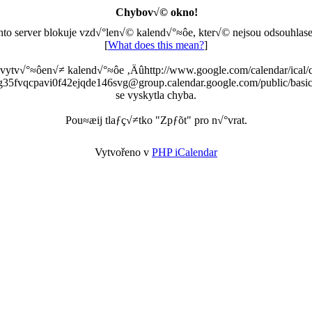
Chybov√© okno!
nto server blokuje vzd√°len√© kalend√°≈ôe, kter√© nejsou odsouhlase
[
What does this mean?
]
 vytv√°≈ôen√≠ kalend√°≈ôe ‚Äûhttp://www.google.com/calendar/ical/
g35fvqcpavi0f42ejqde146svg@group.calendar.google.com/public/basic
se vyskytla chyba.
Pou≈æij tlaƒç√≠tko "Zpƒõt" pro n√°vrat.
Vytvořeno v
PHP iCalendar