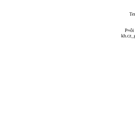
Te
P≈ôi
kh.cz_