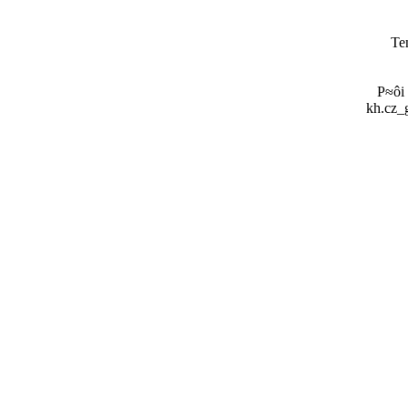
Te
P≈ôi
kh.cz_