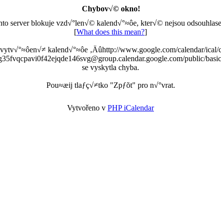
Chybov√© okno!
nto server blokuje vzd√°len√© kalend√°≈ôe, kter√© nejsou odsouhlase
[
What does this mean?
]
 vytv√°≈ôen√≠ kalend√°≈ôe ‚Äûhttp://www.google.com/calendar/ical/
g35fvqcpavi0f42ejqde146svg@group.calendar.google.com/public/basic
se vyskytla chyba.
Pou≈æij tlaƒç√≠tko "Zpƒõt" pro n√°vrat.
Vytvořeno v
PHP iCalendar