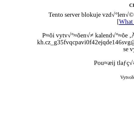
C
Tento server blokuje vzd√°len√©
[
What 
P≈ôi vytv√°≈ôen√≠ kalend√°≈ôe ‚Ä
kh.cz_g35fvqcpavi0f42ejqde146svg@g
se v
Pou≈æij tlaƒç√
Vytvoř