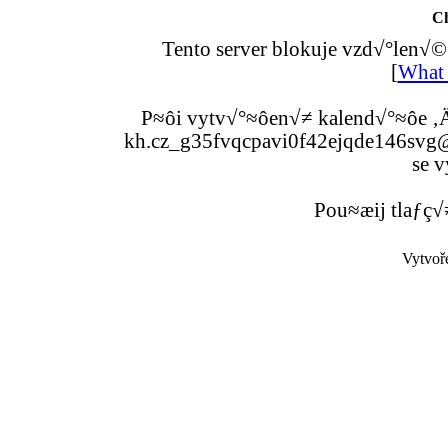
C
Tento server blokuje vzd√°len√©
[
What 
P≈ôi vytv√°≈ôen√≠ kalend√°≈ôe ‚Ä
kh.cz_g35fvqcpavi0f42ejqde146svg@g
se v
Pou≈æij tlaƒç√
Vytvoř