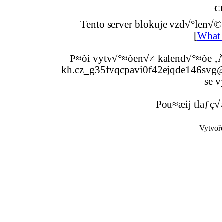
C
Tento server blokuje vzd√°len√©
[
What 
P≈ôi vytv√°≈ôen√≠ kalend√°≈ôe ‚Ä
kh.cz_g35fvqcpavi0f42ejqde146svg@g
se v
Pou≈æij tlaƒç√
Vytvoř