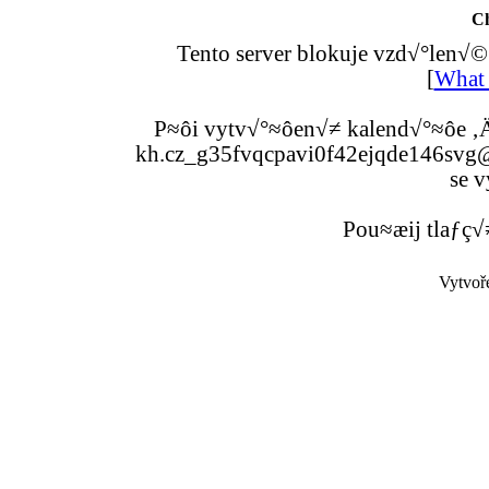
C
Tento server blokuje vzd√°len√©
[
What 
P≈ôi vytv√°≈ôen√≠ kalend√°≈ôe ‚Ä
kh.cz_g35fvqcpavi0f42ejqde146svg@g
se v
Pou≈æij tlaƒç√
Vytvoř