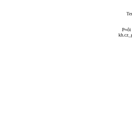
Te
P≈ôi
kh.cz_