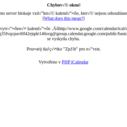
Chybov√© okno!
nto server blokuje vzd√°len√© kalend√°≈ôe, kter√© nejsou odsouhlase
[
What does this mean?
]
 vytv√°≈ôen√≠ kalend√°≈ôe ‚Äûhttp://www.google.com/calendar/ical/
g35fvqcpavi0f42ejqde146svg@group.calendar.google.com/public/basic
se vyskytla chyba.
Pou≈æij tlaƒç√≠tko "Zpƒõt" pro n√°vrat.
Vytvořeno v
PHP iCalendar