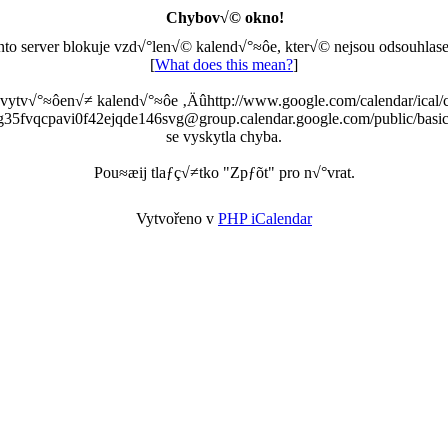
Chybov√© okno!
nto server blokuje vzd√°len√© kalend√°≈ôe, kter√© nejsou odsouhlase
[
What does this mean?
]
 vytv√°≈ôen√≠ kalend√°≈ôe ‚Äûhttp://www.google.com/calendar/ical/
g35fvqcpavi0f42ejqde146svg@group.calendar.google.com/public/basic
se vyskytla chyba.
Pou≈æij tlaƒç√≠tko "Zpƒõt" pro n√°vrat.
Vytvořeno v
PHP iCalendar