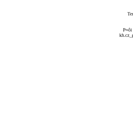
Te
P≈ôi
kh.cz_