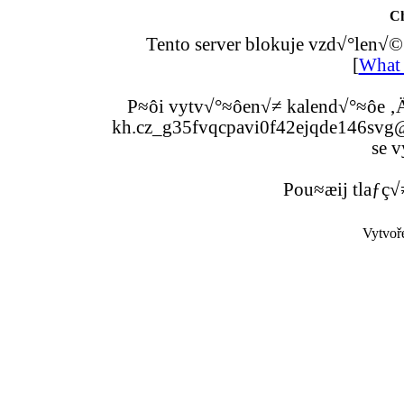
C
Tento server blokuje vzd√°len√©
[
What 
P≈ôi vytv√°≈ôen√≠ kalend√°≈ôe ‚Ä
kh.cz_g35fvqcpavi0f42ejqde146svg@g
se v
Pou≈æij tlaƒç√
Vytvoř