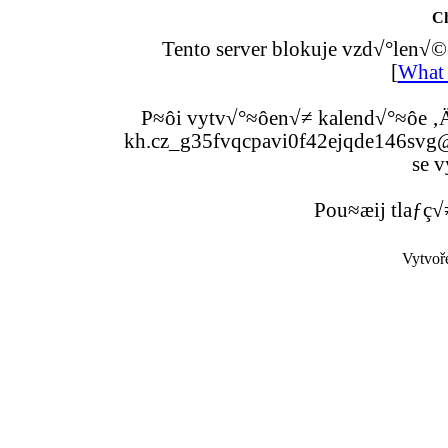
C
Tento server blokuje vzd√°len√©
[
What 
P≈ôi vytv√°≈ôen√≠ kalend√°≈ôe ‚Ä
kh.cz_g35fvqcpavi0f42ejqde146svg@g
se v
Pou≈æij tlaƒç√
Vytvoř