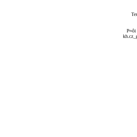
Te
P≈ôi
kh.cz_