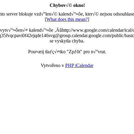
Chybov√© okno!
nto server blokuje vzd√°len√© kalend√°≈ôe, kter√© nejsou odsouhlase
[
What does this mean?
]
 vytv√°≈ôen√≠ kalend√°≈ôe ‚Äûhttp://www.google.com/calendar/ical/
g35fvqcpavi0f42ejqde146svg@group.calendar.google.com/public/basic
se vyskytla chyba.
Pou≈æij tlaƒç√≠tko "Zpƒõt" pro n√°vrat.
Vytvořeno v
PHP iCalendar