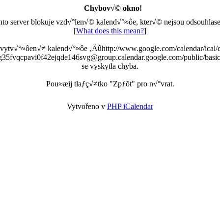
Chybov√© okno!
nto server blokuje vzd√°len√© kalend√°≈ôe, kter√© nejsou odsouhlase
[
What does this mean?
]
 vytv√°≈ôen√≠ kalend√°≈ôe ‚Äûhttp://www.google.com/calendar/ical/
g35fvqcpavi0f42ejqde146svg@group.calendar.google.com/public/basic
se vyskytla chyba.
Pou≈æij tlaƒç√≠tko "Zpƒõt" pro n√°vrat.
Vytvořeno v
PHP iCalendar