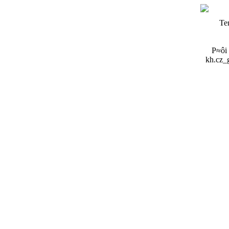
Te
P≈ôi
kh.cz_