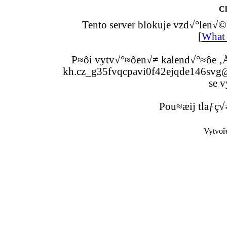
C
Tento server blokuje vzd√°len√©
[
What 
P≈ôi vytv√°≈ôen√≠ kalend√°≈ôe ‚Ä
kh.cz_g35fvqcpavi0f42ejqde146svg@g
se v
Pou≈æij tlaƒç√
Vytvoř