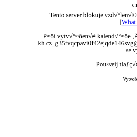
C
Tento server blokuje vzd√°len√©
[
What 
P≈ôi vytv√°≈ôen√≠ kalend√°≈ôe ‚Ä
kh.cz_g35fvqcpavi0f42ejqde146svg@g
se v
Pou≈æij tlaƒç√
Vytvoř