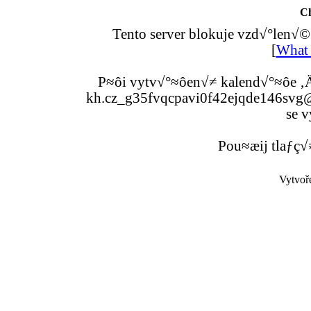
C
Tento server blokuje vzd√°len√©
[
What 
P≈ôi vytv√°≈ôen√≠ kalend√°≈ôe ‚Ä
kh.cz_g35fvqcpavi0f42ejqde146svg@g
se v
Pou≈æij tlaƒç√
Vytvoř