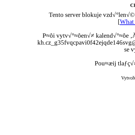
C
Tento server blokuje vzd√°len√©
[
What 
P≈ôi vytv√°≈ôen√≠ kalend√°≈ôe ‚Ä
kh.cz_g35fvqcpavi0f42ejqde146svg@g
se v
Pou≈æij tlaƒç√
Vytvoř