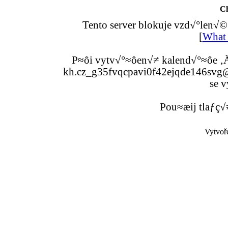
C
Tento server blokuje vzd√°len√©
[
What 
P≈ôi vytv√°≈ôen√≠ kalend√°≈ôe ‚Ä
kh.cz_g35fvqcpavi0f42ejqde146svg@g
se v
Pou≈æij tlaƒç√
Vytvoř