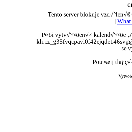
C
Tento server blokuje vzd√°len√©
[
What 
P≈ôi vytv√°≈ôen√≠ kalend√°≈ôe ‚Ä
kh.cz_g35fvqcpavi0f42ejqde146svg@g
se v
Pou≈æij tlaƒç√
Vytvoř