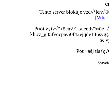
C
Tento server blokuje vzd√°len√©
[
What 
P≈ôi vytv√°≈ôen√≠ kalend√°≈ôe ‚Ä
kh.cz_g35fvqcpavi0f42ejqde146svg@g
se v
Pou≈æij tlaƒç√
Vytvoř