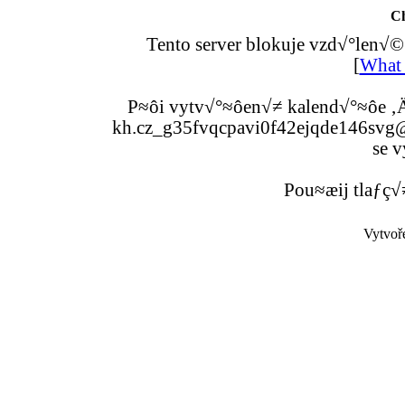
C
Tento server blokuje vzd√°len√©
[
What 
P≈ôi vytv√°≈ôen√≠ kalend√°≈ôe ‚Ä
kh.cz_g35fvqcpavi0f42ejqde146svg@g
se v
Pou≈æij tlaƒç√
Vytvoř