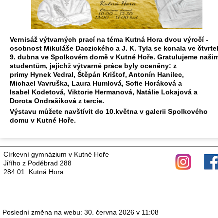
Vernisáž výtvarných prací na téma
Kutná Hora dvou výročí -
osobnost Mikuláše Daczického a J. K. Tyla
se konala ve čtvrte
9. dubna ve Spolkovém domě v Kutné Hoře. Gratulujeme naši
studentům, jejichž výtvarné práce byly oceněny: z
primy Hynek Vedral, Štěpán Krištof, Antonín Hanilec,
Michael Vavruška, Laura Humlová, Sofie Horáková a
Isabel Kodetová, Viktorie Hermanová, Natálie Lokajová a
Dorota Ondrašíková z tercie.
Výstavu můžete navštívit do 10.května v galerii Spolkového
domu v Kutné Hoře.
Církevní gymnázium v Kutné Hoře
Jiřího z Poděbrad 288
284 01 Kutná Hora
Poslední změna na webu: 30. června 2026 v 11:08