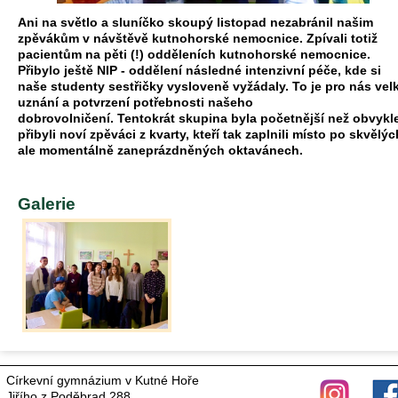
Ani na světlo a sluníčko skoupý listopad nezabránil našim
zpěvákům v návštěvě kutnohorské nemocnice. Zpívali totiž
pacientům na pěti (!) odděleních kutnohorské nemocnice.
Přibylo ještě NIP - oddělení následné intenzivní péče, kde si
naše studenty sestřičky vysloveně vyžádaly. To je pro nás vel
uznání a potvrzení potřebnosti našeho
dobrovolničení. Tentokrát skupina byla početnější než obvykle
přibyli noví zpěváci z kvarty, kteří tak zaplnili místo po skvělýc
ale momentálně zaneprázdněných oktavánech.
Galerie
Církevní gymnázium v Kutné Hoře
Jiřího z Poděbrad 288