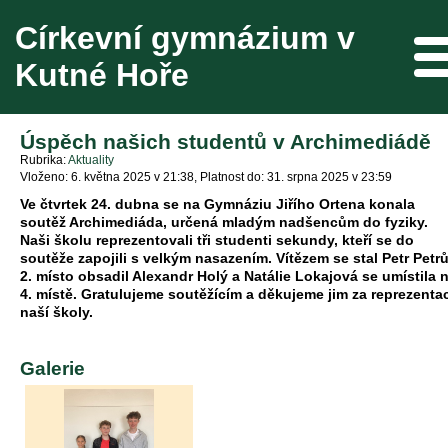
Církevní gymnázium v
Me
Kutné Hoře
Úspěch našich studentů v Archimediádě
Rubrika
Aktuality
Vloženo: 6. května 2025 v 21:38
Platnost do: 31. srpna 2025 v 23:59
Ve čtvrtek 24. dubna se na Gymnáziu Jiřího Ortena konala
soutěž Archimediáda, určená mladým nadšencům do fyziky.
Naši školu reprezentovali tři studenti sekundy, kteří se do
soutěže zapojili s velkým nasazením. Vítězem se stal Petr Petrů
2. místo obsadil Alexandr Holý a Natálie Lokajová se umístila 
4. místě. Gratulujeme soutěžícím a děkujeme jim za reprezenta
naší školy.
Galerie