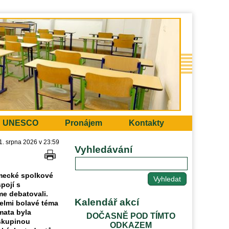
UNESCO
Pronájem
Kontakty
31. srpna 2026 v 23:59
Vyhledávání
ěmecké spolkové
pojí s
me debatovali.
Kalendář akcí
velmi bolavé téma
mata byla
DOČASNĚ POD TÍMTO
 skupinou
ODKAZEM