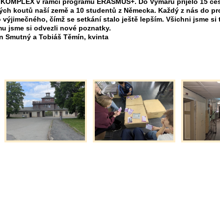
KOMPLEX v rámci programu ERASMUS+. Do Výmaru přijelo 15 čes
ých koutů naší země a 10 studentů z Německa. Každý z nás do pr
 výjimečného, čímž se setkání stalo ještě lepším. Všichni jsme si t
u jsme si odvezli nové poznatky.
án Smutný a Tobiáš Těmín, kvinta