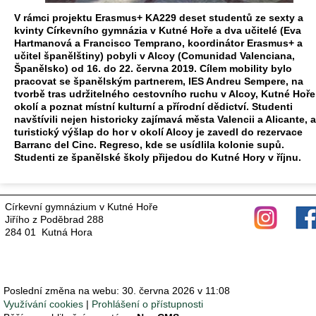
V rámci projektu Erasmus+ KA229 deset studentů ze sexty a
kvinty Církevního gymnázia v Kutné Hoře a dva učitelé (Eva
Hartmanová a Francisco Temprano, koordinátor Erasmus+ a
učitel španělštiny) pobyli v Alcoy (Comunidad Valenciana,
Španělsko) od 16. do 22. června 2019. Cílem mobility bylo
pracovat se španělským partnerem, IES Andreu Sempere, na
tvorbě tras udržitelného cestovního ruchu v Alcoy, Kutné Hoře
okolí a poznat místní kulturní a přírodní dědictví. Studenti
navštívili nejen historicky zajímavá města Valencii a Alicante, a
turistický výšlap do hor v okolí Alcoy je zavedl do rezervace
Barranc del Cinc. Regreso, kde se usídlila kolonie supů.
Studenti ze španělské školy přijedou do Kutné Hory v říjnu.
Církevní gymnázium v Kutné Hoře
Jiřího z Poděbrad 288
284 01 Kutná Hora
Poslední změna na webu: 30. června 2026 v 11:08
Využívání cookies
Prohlášení o přístupnosti